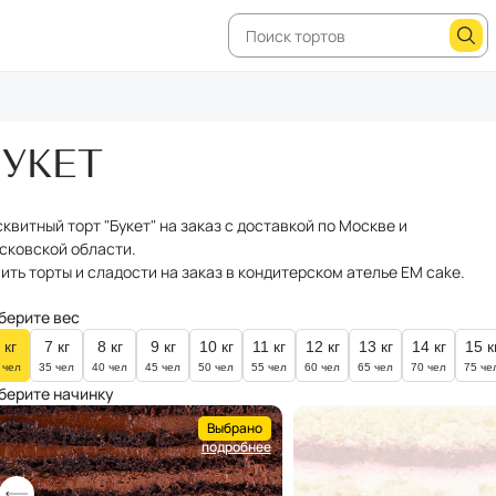
БУКЕТ
сквитный торт "Букет" на заказ с доставкой по Москве и
сковской области.
пить торты и сладости на заказ в кондитерском ателье EM cake.
берите вес
кг
7
кг
8
кг
9
кг
10
кг
11
кг
12
кг
13
кг
14
кг
15
к
 чел
35 чел
40 чел
45 чел
50 чел
55 чел
60 чел
65 чел
70 чел
75 че
берите начинку
Выбрано
подробнее