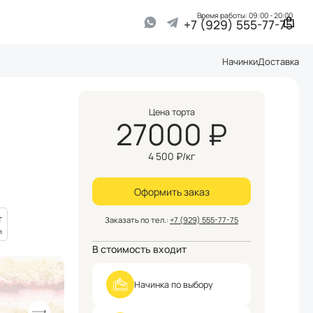
Время работы: 09:00 - 20:00
+7 (929) 555-77-75
Начинки
Доставка
Цена торта
27000
₽
4 500
₽/кг
Оформить заказ
г
Заказать по тел.:
+7 (929) 555-77-75
л
В стоимость входит
Начинка
по выбору