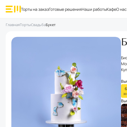
Торты на заказ
Готовые решения
Наши работы
Кафе
О нас
Главная
Торты
Свадьба
Букет
Би
Мо
Ку
Вы
6
30
Вы