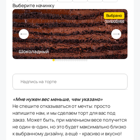
Выберите начинку
Выбрано
подробнее
Шоколадный
Кл
«Мне нужен вес меньше, чем указано»
Не спешите отказываться от мечты: просто
напишите нам, и мы сделаем торт для вас под
заказ. Может быть, при маленьком весе получится
не один-в-один, но это будет максимально близко
к выбранному дизайну, а ещё – красиво и вкусно!