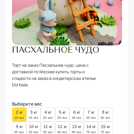
ПАСХАЛЬНОЕ ЧУДО
Торт на заказ Пасхальное чудо, цена с
доставкой по Москве купить торты и
сладости на заказ в кондитерском ателье
ЕМ Кейк
Выберите вес
2
кг
3
кг
4
кг
5
кг
6
кг
7
кг
8
кг
10 чел
15 чел
20 чел
25 чел
30 чел
35 чел
40 чел
9
кг
10
кг
11
кг
12
кг
13
кг
14
кг
15
кг
45 чел
50 чел
55 чел
60 чел
65 чел
70 чел
75 чел