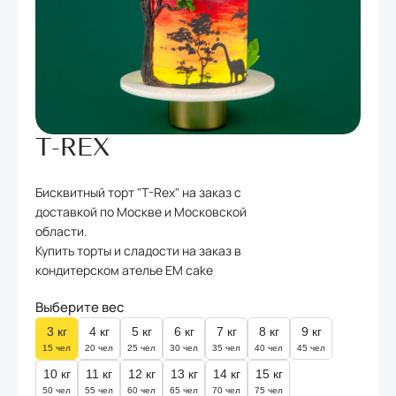
T-REX
Бисквитный торт "T-Rex" на заказ с
доставкой по Москве и Московской
области.
Купить торты и сладости на заказ в
кондитерском ателье EM cake
Выберите вес
3
кг
4
кг
5
кг
6
кг
7
кг
8
кг
9
кг
15 чел
20 чел
25 чел
30 чел
35 чел
40 чел
45 чел
10
кг
11
кг
12
кг
13
кг
14
кг
15
кг
50 чел
55 чел
60 чел
65 чел
70 чел
75 чел