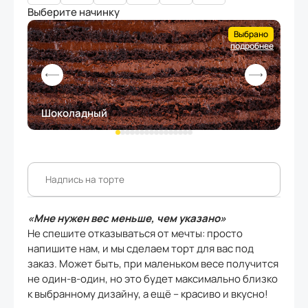
Выберите начинку
Выбрано
подробнее
Шоколадный
Кл
«Мне нужен вес меньше, чем указано»
Не спешите отказываться от мечты: просто
напишите нам, и мы сделаем торт для вас под
заказ. Может быть, при маленьком весе получится
не один-в-один, но это будет максимально близко
к выбранному дизайну, а ещё – красиво и вкусно!